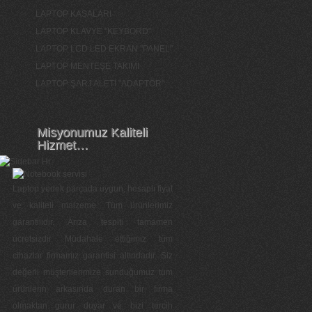
LAPTOP KASALARI
LAPTOP KLAVYE "KEYBORD"
LAPTOP LCD LED EKRAN "PANEL"
LAPTOP MENTEŞE TAKIMI
LAPTOP ŞARJ ALETİ "ADAPTÖR"
Misyonumuz Kaliteli
Hizmet…
Laptop yedek parçada uygun, hesaplı fiyat
ve kaliteli malzeme. Tüm ürünlerimiz
garantilidir. Arıza tespiti tamamen
ücretsizdir. Müdahale ettiğimiz tüm
cihazlar firmamız garantisi altındadır. Siz
değerli müşterilerimize sunduğumuz tüm
ürünlerin arkasında duran bir firma
olmaktan gurur duyar ve bizi tercih