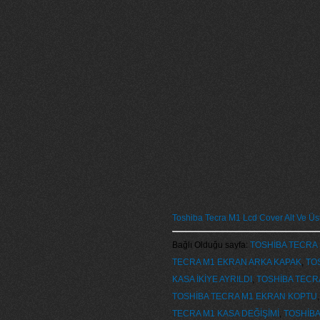
Toshiba Tecra M1 Lcd Cover Alt Ve Üs
Bağlı Olduğu sayfa:
TOSHİBA TECRA M
TECRA M1 EKRAN ARKA KAPAK
,
TO
KASA İKİYE AYRILDI
,
TOSHİBA TECRA
TOSHİBA TECRA M1 EKRAN KOPTU
TECRA M1 KASA DEĞİŞİMİ
,
TOSHİBA