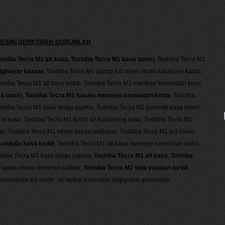
MESİNİ GERKTİREN DURUMLAR
shiba Tecra M1 alt kasa, Toshiba Tecra M1 kasa tamiri
, Toshiba Tecra M1
lgisayar kasası
, Toshiba Tecra M1 laptop lcd cover ekran kasası ne kadar,
oshiba Tecra M1 alt kasa kırıldı, Toshiba Tecra M1 menteşe kısmından kasa
a tamiri
,
Toshiba Tecra M1 kasası menteşe kısmından kırıldı
, Toshiba
shiba Tecra M1 kasa dolgu yapma, Toshiba Tecra M1 garantili kasa tamiri,
i el kasa, Toshiba Tecra M1 temiz az kullanılmış kasa, Toshiba Tecra M1
ıldı, Toshiba Tecra M1 ekran kasası değişimi, Toshiba Tecra M1 lcd cower
olduğu kasa kırıldı
, Toshiba Tecra M1 alt kasa menteşe kısmından kırıldı,
shiba Tecra M1 kasa dolgu yapma,
Toshiba Tecra M1 alt kasa
,
Toshiba
laptop ekran demirleri çatladı,
Toshiba Tecra M1 vida yuvaları kırıldı
,
durumlarda lcd cover ve laptop kasanızın değişmesi gerekebilir.