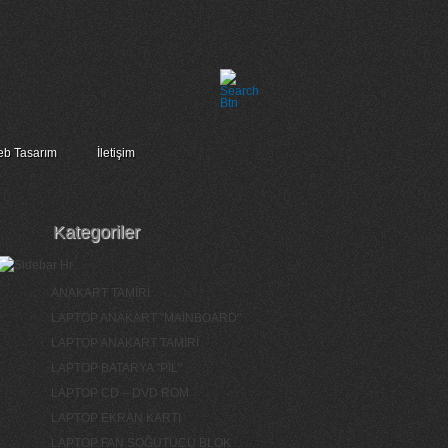
b Tasarım
İletişim
Kategoriler
ANAKART TAMİRİ
LAPTOP ANAKART "MAİNBOARD"
LAPTOP ANAKART TAMİRİ
LAPTOP BATARYA "PİL"
LAPTOP CD – DVD ROM
LAPTOP EKRAN KARTI
LAPTOP FAN SOĞUTUCU BLOK