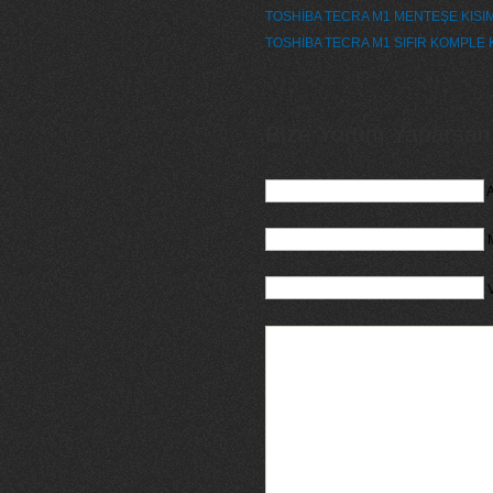
TOSHİBA TECRA M1 MENTEŞE KISIM
TOSHİBA TECRA M1 SIFIR KOMPLE 
Bize Yorum Yaparsanız
A
M