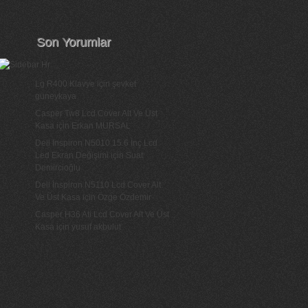
Son Yorumlar
Lg R400 Klavye
için
şevket
güneykaya
Casper Tw8 Lcd Cover Alt Ve Üst
Kasa
için
Erkan MURSAL
Dell Inspiron N5010 15.6 İnç Lcd
Led Ekran Değişimi
için
Suat
Demircioğlu
Dell İnspiron N5110 Lcd Cover Alt
Ve Üst Kasa
için
Özge Özdemir
Casper H36 Ati Lcd Cover Alt Ve Üst
Kasa
için
yusuf akbulut