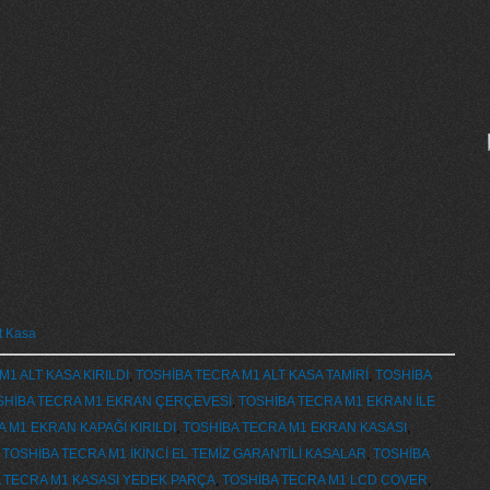
t Kasa
1 ALT KASA KIRILDI
,
TOSHİBA TECRA M1 ALT KASA TAMİRİ
,
TOSHİBA
SHİBA TECRA M1 EKRAN ÇERÇEVESİ
,
TOSHİBA TECRA M1 EKRAN İLE
 M1 EKRAN KAPAĞI KIRILDI
,
TOSHİBA TECRA M1 EKRAN KASASI
,
,
TOSHİBA TECRA M1 İKİNCİ EL TEMİZ GARANTİLİ KASALAR
,
TOSHİBA
 TECRA M1 KASASI YEDEK PARÇA
,
TOSHİBA TECRA M1 LCD COVER
,