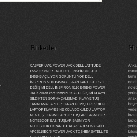
Etiketler
Hi
Ankar
CASPER UW1 POWER JACK
DELL LATİTUDE
osman
E5520 POWER JACK
DELL İNSPİRON 5110
tamir
B45B43 AÇILIYOR GÖRÜNTÜ YOK
DELL
noteb
İNSPİRON 5110 B45B43 EKRAN KARTI CHİPSET
”
noteb
DEĞİŞİMİ
DELL İNSPİRON 5110 B45B43 POWER
yerin
JACK
ekran kartı tamiri
hP KBC DEĞİŞİMİ
KLAVYE
anaka
SİLDİKTEN SORNA ÇALIŞMADI
KLAVYE TUŞ
beşev
TAMALAMA
LAPTOP EKRAN DEMİŞLERİ KIRILDI
yedek
LAPTOP KLAVYESİNE KOLA DÖKÜLDÜ
LAPTOP
kızıl
MENTEŞE TAKIMI
LAPTOP TUŞLARI BASMIYOR
lapto
NOTEBOOK BAZI TUŞLAR BASMIYOR
yerin
NOTEBOOK EKRAN TUTACAKLARI
SONY VAİO
bilgi
VPCS118EC/B POWER JACK
TOSHİBA SATELLİTE