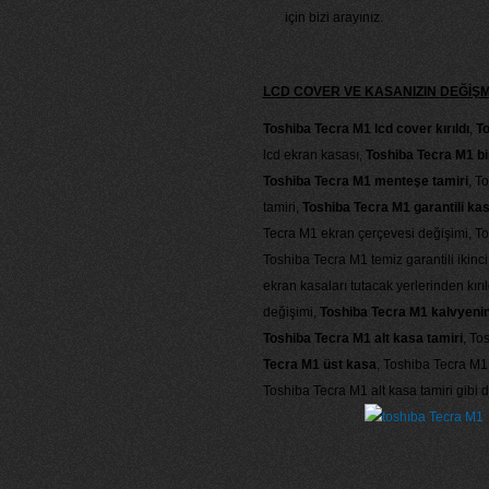
için bizi arayınız.
LCD COVER VE KASANIZIN DEĞİŞ
Toshiba Tecra M1 lcd cover kırıldı
,
To
lcd ekran kasası,
Toshiba Tecra M1 bi
Toshiba Tecra M1 menteşe tamiri
, T
tamiri,
Toshiba Tecra M1 garantili kas
Tecra M1 ekran çerçevesi değişimi, To
Toshiba Tecra M1 temiz garantili ikinc
ekran kasaları tutacak yerlerinden kır
değişimi,
Toshiba Tecra M1 kalvyenin 
Toshiba Tecra M1 alt kasa tamiri
, To
Tecra M1 üst kasa
, Toshiba Tecra M1 
Toshiba Tecra M1 alt kasa tamiri gibi 