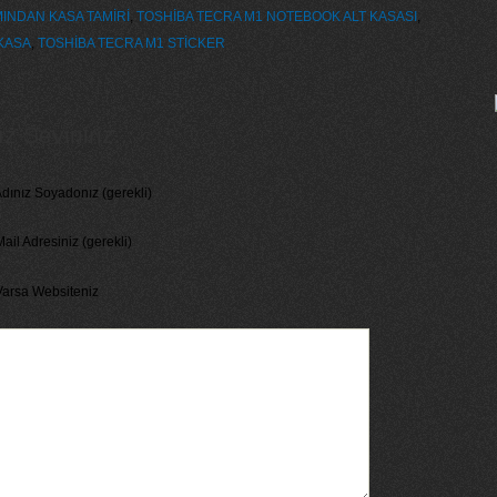
INDAN KASA TAMİRİ
,
TOSHİBA TECRA M1 NOTEBOOK ALT KASASI
,
KASA
,
TOSHİBA TECRA M1 STİCKER
 Seviniriz...
dınız Soyadonız (gerekli)
ail Adresiniz (gerekli)
Varsa Websiteniz