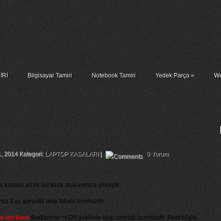
İRİ
Bilgisayar Tamiri
Notebook Tamiri
Yedek Parça
»
We
cd Cover Alt Ve Üst Kasa
1, 2014 Kategori:
LAPTOP KASALARI
|
0 Yorum
 kasası) alt ve üst kasa stoklarımıza girmiştir.
ımız 3 ay garantili olup takımı ücretsizdir.
ve üst kasa
fiyatlarımız +KDV şeklinde olup montajı ücretsizdir. Fiyat bilgisi