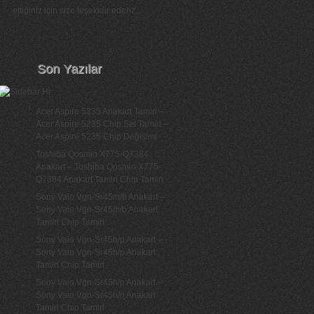
ettiğiniz için size teşekkür ederiz...
Son Yazılar
Acer Aspire 5235 Anakart Tamiri –
Acer Aspire 5235 Chip Set Tamiri –
Acer Aspire 5235 Chip Değişimi
Toshiba Qosmio X775-Q7384
Anakart – Toshiba Qosmio X775-
Q7384 Anakart Tamiri Chip Tamiri
Sony Vaio Vgn-Sr45m/b Anakart –
Sony Vaio Vgn-Sr45m/b Anakart
Tamiri Chip Tamiri
Sony Vaio Vgn-Sr45h/p Anakart –
Sony Vaio Vgn-Sr45h/p Anakart
Tamiri Chip Tamiri
Sony Vaio Vgn-Sr45h/n Anakart –
Sony Vaio Vgn-Sr45h/n Anakart
Tamiri Chip Tamiri