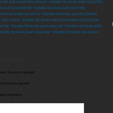
RA M1 ŞARJ ADAPTÖRÜ PATLADI
,
TOSHİBA TECRA M1 ŞARJ ALETİ ATEŞ
RJ ALETİ ÇALIŞMIYOR
,
TOSHİBA TECRA M1 ŞARJ ALETİ HİÇ
ARJ ALETİ KABLOSU KOPTU
,
TOSHİBA TECRA M1 ŞARJ ALETİNDEN
 ŞARJ CİHAZI
,
TOSHİBA TECRA M1 SARJ CİHAZINDAN SES GELİYOR
,
NMIYOR
,
TOSHİBA TECRA M1 ŞARJ KABLOSU
,
TOSHİBA TECRA M1 ŞARJ
OSHİBA TECRA M1 ŞARJ OLMUYOR
,
TOSHİBA TECRA M1 YAN SANAYİ
 Seviniriz...
dınız Soyadonız (gerekli)
ail Adresiniz (gerekli)
Varsa Websiteniz