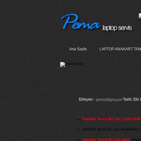
Ana Sayfa
LAPTOP ANAKART TAM
Toshiba Tecra M1 Şa
Ekleyen :
pemabilgisayar
Tarih: Eki 
Toshiba Tecra M1 19v 3.42a 65W or
Toshiba Tecra M1 şarj aletlerimiz (a
Toshiba Tecra M1 şarj aleti
fiyatla