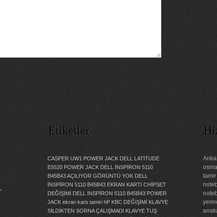
Etiketler
Hi
Ankar
CASPER UW1 POWER JACK
DELL LATİTUDE
osman
E5520 POWER JACK
DELL İNSPİRON 5110
tamir
B45B43 AÇILIYOR GÖRÜNTÜ YOK
DELL
noteb
İNSPİRON 5110 B45B43 EKRAN KARTI CHİPSET
”
noteb
DEĞİŞİMİ
DELL İNSPİRON 5110 B45B43 POWER
yerin
JACK
ekran kartı tamiri
hP KBC DEĞİŞİMİ
KLAVYE
anaka
SİLDİKTEN SORNA ÇALIŞMADI
KLAVYE TUŞ