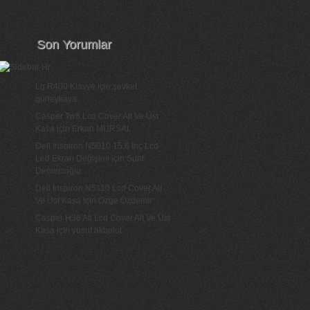
Son Yorumlar
Lg R400 Klavye
için
şevket
güneykaya
Casper Tw8 Lcd Cover Alt Ve Üst
Kasa
için
Erkan MURSAL
Dell Inspiron N5010 15.6 İnç Lcd
Led Ekran Değişimi
için
Suat
Demircioğlu
Dell İnspiron N5110 Lcd Cover Alt
Ve Üst Kasa
için
Özge Özdemir
Casper H36 Ati Lcd Cover Alt Ve Üst
Kasa
için
yusuf akbulut