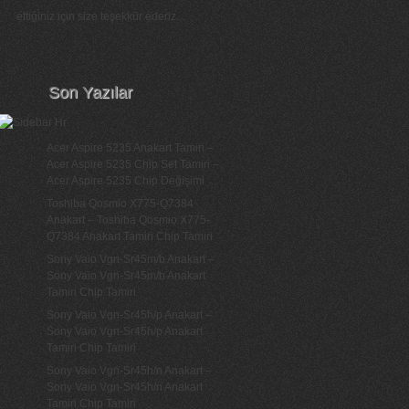
ettiğiniz için size teşekkür ederiz...
Son Yazılar
Acer Aspire 5235 Anakart Tamiri –
Acer Aspire 5235 Chip Set Tamiri –
Acer Aspire 5235 Chip Değişimi
Toshiba Qosmio X775-Q7384
Anakart – Toshiba Qosmio X775-
Q7384 Anakart Tamiri Chip Tamiri
Sony Vaio Vgn-Sr45m/b Anakart –
Sony Vaio Vgn-Sr45m/b Anakart
Tamiri Chip Tamiri
Sony Vaio Vgn-Sr45h/p Anakart –
Sony Vaio Vgn-Sr45h/p Anakart
Tamiri Chip Tamiri
Sony Vaio Vgn-Sr45h/n Anakart –
Sony Vaio Vgn-Sr45h/n Anakart
Tamiri Chip Tamiri