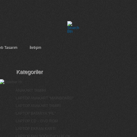
b Tasarım
İletişim
Kategoriler
ANAKART TAMİRİ
LAPTOP ANAKART "MAİNBOARD"
LAPTOP ANAKART TAMİRİ
LAPTOP BATARYA "PİL"
LAPTOP CD – DVD ROM
LAPTOP EKRAN KARTI
LAPTOP FAN SOĞUTUCU BLOK