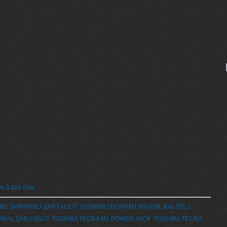
19v 3.42a 65w
M1 GARANTİLİ ŞARJ ALETİ
,
TOSHİBA TECRA M1 MUADİL KALİTELİ
İNAL ŞARJ AELTİ
,
TOSHİBA TECRA M1 POWER JACK
,
TOSHİBA TECRA