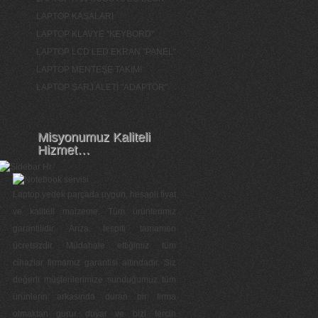
LAPTOP KASALARI
LAPTOP KLAVYE "KEYBORD"
LAPTOP LCD LED EKRAN "PANEL"
LAPTOP MENTEŞE TAKIMI
LAPTOP ŞARJ ALETİ "ADAPTÖR"
Misyonumuz Kaliteli
Hizmet…
Laptop yedek parçada uygun, hesaplı fiyat
ve kaliteli malzeme. Tüm ürünlerimiz
garantilidir. Arıza tespiti tamamen
ücretsizdir. Müdahale ettiğimiz tüm
cihazlar firmamız garantisi altındadır. Siz
değerli müşterilerimize sunduğumuz tüm
ürünlerin arkasında duran bir firma
olmaktan gurur duyar ve bizi tercih