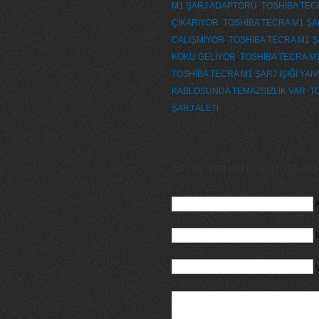
M1 ŞARJ ADAPTÖRÜ
,
TOSHİBA TEC
ÇIKARIYOR
,
TOSHİBA TECRA M1 ŞA
CALIŞMIYOR
,
TOSHİBA TECRA M1 Ş
KOKU GELİYOR
,
TOSHİBA TECRA M1
TOSHİBA TECRA M1 ŞARJ IŞIĞI YA
KABLOSUNDA TEMAZSIZLIK VAR
,
T
ŞARJ ALETİ
Bize Yorum Yaparsanız
A
M