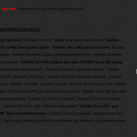
arj aleti
Ankara ve tüm illerimize kargomuz vardır.
GEREKTİREN DURUMLAR
p şarj aleti
, Toshiba Tecra M1 laptop bataryasını şarj etmiyor,
Toshiba
Tecra M1 şarj kablosu tamiri
,
Toshiba Tecra M1 şarj aleti tamiri
, Toshiba
tırmıyor, Toshiba Tecra M1 Laptop bataryası şarj olmuyor, Toshiba Tecra M1
i arızalandı,
Toshiba Tecra M1 orijinal şarj aleti
,
Toshiba Tecra M1 laptop
ook adaptör kablosu koptu, Toshiba Tecra M1 şarj aleti nekadar, Toshiba
ecra M1 şarj aleti çok ısınıyor, Toshiba Tecra M1 garantili şarj aleti, Toshiba
yor, Toshiba Tecra M1 şarj aleti patladı, Toshiba Tecra M1 şarj aleti patladı,
yor, Toshiba Tecra M1 şar aleti kablosu soyuldu, Toshiba Tecra M1 şarj aleti
eli şarj adaptörü, Toshiba Tecra M1 ac adapter, Toshiba Tecra M1 adaptör,
r
, Toshiba Tecra M1 şarj aletinden koku geliyor,
Toshiba Tecra M1 şarj
 M1 bataryayı doldurmuyor
, Toshiba Tecra M1 adaptör laptobu bazen şarj
 laptop şarj aleti değişimi gibi durumlarda şarj aletinizin değişmesi gereke