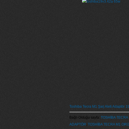
Toshiba Tecra M1 Şarj Aleti Adaptör 
Bağlı Olduğu sayfa:
TOSHİBA TECRA 
ADAPTÖR
,
TOSHİBA TECRA M1 ORİJ