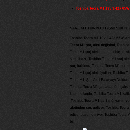
Toshiba Tecra M1 19v 3.42a 65W ş
ŞARJ ALETİNİZİN DEĞİŞMESİNİ 
Toshiba Tecra M1 19v 3.42a 65W lapto
Tecra M1 şarj aleti değişimi
,
Toshiba 
Tecra M1 şarj aleti notebook hiç çalış
şarj cihazı, Toshiba Tecra M1 şarj alet
şarj kablosu
, Toshiba Tecra M1 noteb
Tecra M1 şarj aleti fiyatları, Toshiba T
Tecra M1 Şarj Aleti Bataryayı Doldurmu
Toshiba Tecra M1 şarj adaptörü çalışmı
kablosu koptu, Toshiba Tecra M1 kalit
Toshiba Tecra M1 şarj ışığı yanmıyo
aletinden ses geliyor
,
Toshiba Tecra
ediyor bazen etmiyor, Toshiba Tecra M1
bilir.