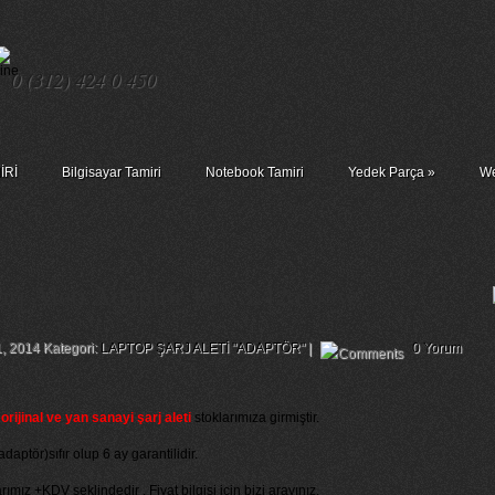
0 (312) 424 0 450
İRİ
Bilgisayar Tamiri
Notebook Tamiri
Yedek Parça
»
We
rj Aleti Adaptör 19v 3.42a 65w
1, 2014 Kategori:
LAPTOP ŞARJ ALETİ "ADAPTÖR"
|
0 Yorum
ijinal ve yan sanayi şarj aleti
stoklarımıza girmiştir.
daptör)sıfır olup 6 ay garantilidir.
rımız +KDV şeklindedir . Fiyat bilgisi için bizi arayınız.