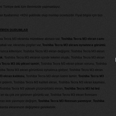
ni Türkiye deki tüm illerimizde yapmaktayız.
 fiyatlarımız +KDV şeklinde olup montajı ücretsizdir. Fiyat bilgisi için bizi
KTİREN DURUMLAR
iba Tecra M3 ekranda mürekkep akması var,
Toshiba Tecra M3 ekran camı
tlak var, ekranda çizgiler var,
Toshiba Tecra M3 ekranı oynatınca görüntü
unca kitleniyor, Toshiba Tecra M3 ekran değişimi, Toshiba Tecra M3 ekran
uk
, Toshiba Tecra M3 ekranın içinde lekeler oluştu, Toshiba Tecra M3 ekran
 Tecra M3 ölü piksel tamiri
, Toshiba Tecra M3 ekran piksel sorunu, Toshiba
Toshiba Tecra M3 ekran görüntüsü oynatınca gidiyor, Toshiba Tecra M3 ekran
M3 ekran kablosu
, Toshiba Tecra M3 ekran kablo tamiri,
Toshiba Tecra M3
el giderm, Toshiba Tecra M3 kaliteli ekran, Toshiba Tecra M3 ekran kayması,
Toshiba Tecra M3 yüksek çözünürlüklü ekran,
Toshiba Tecra M3 hd led
an da çok zor görünen görüntü var, Toshiba Tecra M3 ekran floresanı
kran ledi yanmıyor değişim,
Toshiba Tecra M3 floresan yanmıyor
,
Toshiba
larda ekranınızın değişmesi gerekebilir.