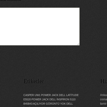
Etiketler
Hi
Ankar
CASPER UW1 POWER JACK
DELL LATİTUDE
osman
E5520 POWER JACK
DELL İNSPİRON 5110
tamir
B45B43 AÇILIYOR GÖRÜNTÜ YOK
DELL