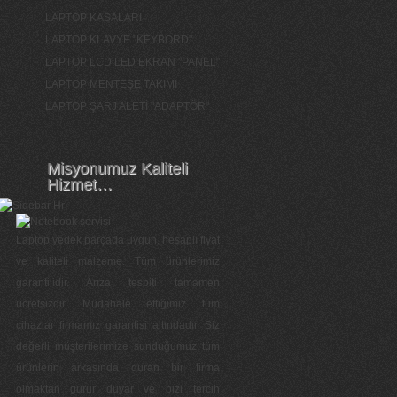
LAPTOP KASALARI
LAPTOP KLAVYE "KEYBORD"
LAPTOP LCD LED EKRAN "PANEL"
LAPTOP MENTEŞE TAKIMI
LAPTOP ŞARJ ALETİ "ADAPTÖR"
Misyonumuz Kaliteli
Hizmet…
Laptop yedek parçada uygun, hesaplı fiyat
ve kaliteli malzeme. Tüm ürünlerimiz
garantilidir. Arıza tespiti tamamen
ücretsizdir. Müdahale ettiğimiz tüm
cihazlar firmamız garantisi altındadır. Siz
değerli müşterilerimize sunduğumuz tüm
ürünlerin arkasında duran bir firma
olmaktan gurur duyar ve bizi tercih