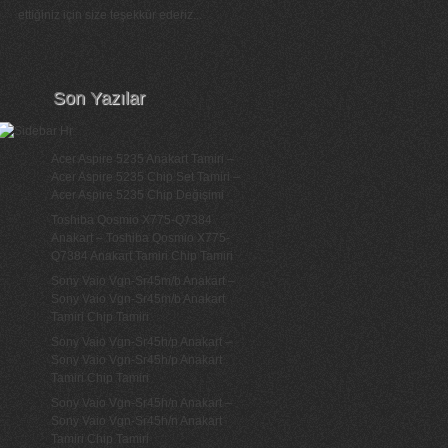
ettiğiniz için size teşekkür ederiz...
Son Yazılar
Acer Aspire 5235 Anakart Tamiri –
Acer Aspire 5235 Chip Set Tamiri –
Acer Aspire 5235 Chip Değişimi
Toshiba Qosmio X775-Q7384
Anakart – Toshiba Qosmio X775-
Q7384 Anakart Tamiri Chip Tamiri
Sony Vaio Vgn-Sr45m/b Anakart –
Sony Vaio Vgn-Sr45m/b Anakart
Tamiri Chip Tamiri
Sony Vaio Vgn-Sr45h/p Anakart –
Sony Vaio Vgn-Sr45h/p Anakart
Tamiri Chip Tamiri
Sony Vaio Vgn-Sr45h/n Anakart –
Sony Vaio Vgn-Sr45h/n Anakart
Tamiri Chip Tamiri