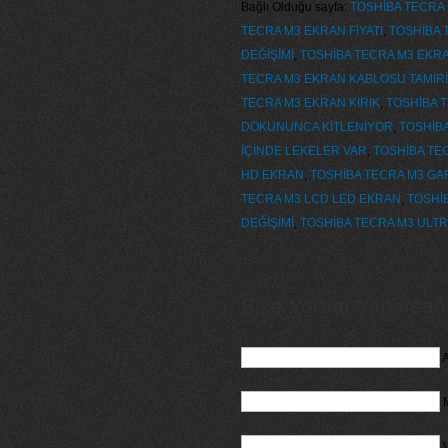
Bağlı Olduğu sayfa:
TOSHİBA TECRA 
TECRA M3 EKRAN FİYATI
,
TOSHİBA 
DEĞİŞİMİ
,
TOSHİBA TECRA M3 EKRAN
TECRA M3 EKRAN KABLOSU TAMİRİ
TECRA M3 EKRAN KIRIK
,
TOSHİBA T
DOKUNUNCA KİTLENİYOR
,
TOSHİBA
İÇİNDE LEKELER VAR
,
TOSHİBA TE
HD EKRAN
,
TOSHİBA TECRA M3 GAR
TECRA M3 LCD LED EKRAN
,
TOSHİB
DEĞİŞİMİ
,
TOSHİBA TECRA M3 ULT
Bize Yorum Yaparsanız
A
M