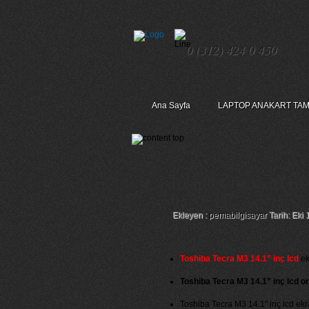
0 (312) 424 0 450
Ana Sayfa
LAPTOP ANAKART TAM
Toshiba Tecra M3 1
Ekleyen :
pemabilgisayar
Tarih: Eki 
Toshiba Tecra M3 14.1” inç lcd
ek
Toshiba Tecra M3 14.1” inç lcd or
Toshiba Tecra M3 14.1” inç lcd ekra