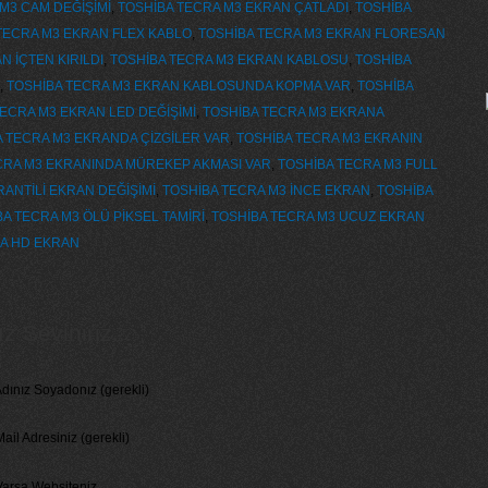
M3 CAM DEĞİŞİMİ
,
TOSHİBA TECRA M3 EKRAN ÇATLADI
,
TOSHİBA
TECRA M3 EKRAN FLEX KABLO
,
TOSHİBA TECRA M3 EKRAN FLORESAN
 İÇTEN KIRILDI
,
TOSHİBA TECRA M3 EKRAN KABLOSU
,
TOSHİBA
,
TOSHİBA TECRA M3 EKRAN KABLOSUNDA KOPMA VAR
,
TOSHİBA
ECRA M3 EKRAN LED DEĞİŞİMİ
,
TOSHİBA TECRA M3 EKRANA
 TECRA M3 EKRANDA ÇİZGİLER VAR
,
TOSHİBA TECRA M3 EKRANIN
CRA M3 EKRANINDA MÜREKEP AKMASI VAR
,
TOSHİBA TECRA M3 FULL
ANTİLİ EKRAN DEĞİŞİMİ
,
TOSHİBA TECRA M3 İNCE EKRAN
,
TOSHİBA
A TECRA M3 ÖLÜ PİKSEL TAMİRİ
,
TOSHİBA TECRA M3 UCUZ EKRAN
RA HD EKRAN
 Seviniriz...
dınız Soyadonız (gerekli)
ail Adresiniz (gerekli)
Varsa Websiteniz