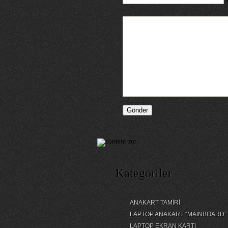
Kategoriler
ANAKART TAMİRİ
LAPTOP ANAKART “MAİNBOARD”
LAPTOP EKRAN KARTI