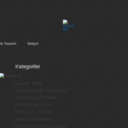
b Tasarım
İletişim
Kategoriler
ANAKART TAMİRİ
LAPTOP ANAKART "MAİNBOARD"
LAPTOP ANAKART TAMİRİ
LAPTOP BATARYA "PİL"
LAPTOP CD – DVD ROM
LAPTOP EKRAN KARTI
LAPTOP FAN SOĞUTUCU BLOK