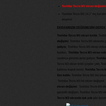
Toshiba Tecra M3 ekran değişimi
Toshiba Tecra M3 14.1” inç lcd ekran
arayınız.
EKRANINIZIN DEĞİŞMESİNİ GERE
Toshiba Tecra M3 ekran kırıldı
, Tosh
değişimi
, Toshiba Tecra M3 ekranda ça
gidiyor
, Toshiba Tecra M3 ekran dokun
fiyatları,
Toshiba Tecra M3 ekran sol
oyatınca görüntü gelip gidiyor,
Toshiba
Tecra M3 ekran krıldı çizgiler çıktı, 
kablosu kopuk tamiri,
Toshiba Tecra 
flex kablo
, Toshiba Tecra M3 ölü piks
Toshiba Tecra M3 hd ekran değişimi, 
ekran değişimi
, Toshiba Tecra M3 ekr
garantili değişim, Toshiba Tecra M3 e
Tecra M3 ekranda ışık yok
gibi durum