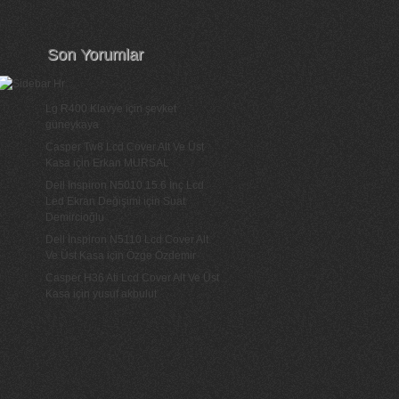
Son Yorumlar
Lg R400 Klavye
için
şevket
güneykaya
Casper Tw8 Lcd Cover Alt Ve Üst
Kasa
için
Erkan MURSAL
Dell Inspiron N5010 15.6 İnç Lcd
Led Ekran Değişimi
için
Suat
Demircioğlu
Dell İnspiron N5110 Lcd Cover Alt
Ve Üst Kasa
için
Özge Özdemir
Casper H36 Ati Lcd Cover Alt Ve Üst
Kasa
için
yusuf akbulut