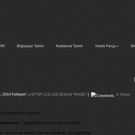
İRİ
Bilgisayar Tamiri
Notebook Tamiri
Yedek Parça
»
We
4.1” İnç Lcd Ekran Değişimi
1, 2014 Kategori:
LAPTOP LCD LED EKRAN "PANEL"
|
0 Yorum
ran stoklarımıza girmiştir.
ijinal ekran
1 yıl garantili olup montajı ücretsizdir.
n ikinci el ve muadil (yan sanayi) ekran için bilgi alınız.